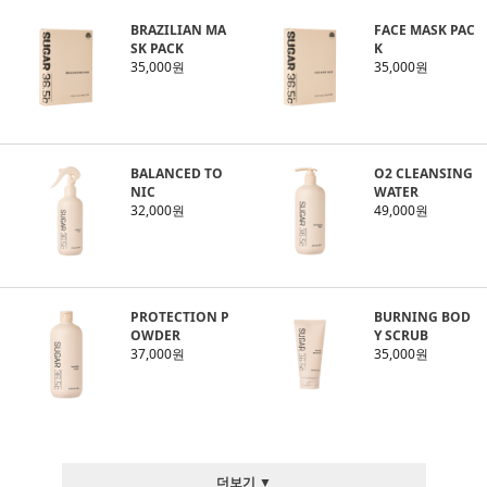
BRAZILIAN MA
FACE MASK PAC
SK PACK
K
35,000원
35,000원
BALANCED TO
O2 CLEANSING
NIC
WATER
32,000원
49,000원
PROTECTION P
BURNING BOD
OWDER
Y SCRUB
37,000원
35,000원
더보기 ▼